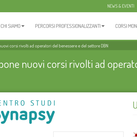
NEWS & EVENTI
CHI SIAMO
PERCORSI PROFESSIONALIZZANTI
CORSI MON
ovi corsi rivolti ad operatori del benessere e del settore DBN
one nuovi corsi rivolti ad operat
U