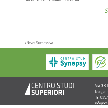
S
News Successiva
Via G.B.
Bergamo
Tel 035
info@cen