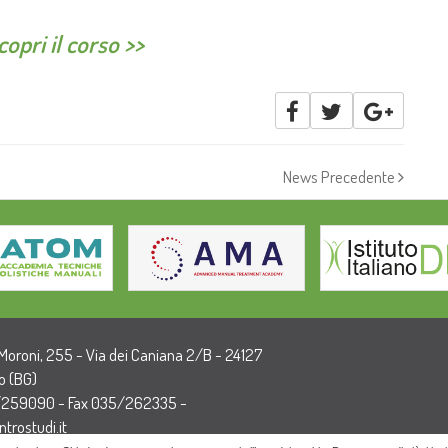
copri il corso >>
News Precedente
 Moroni, 255 - Via dei Caniana 2/B - 24127
 (BG)
/259090 - Fax 035/262335 -
trostudi.it