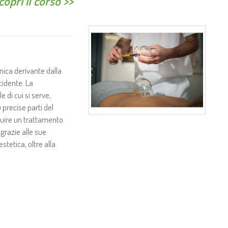
copri il corso >>
nica derivante dalla
cidente. La
 di cui si serve,
 precise parti del
guire un trattamento
grazie alle sue
stetica, oltre alla