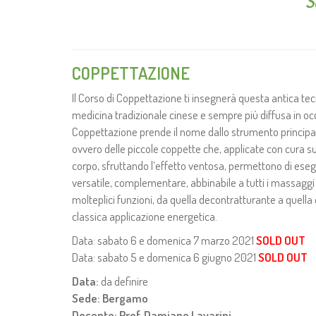
S
COPPETTAZIONE
Il Corso di Coppettazione ti insegnerà questa antica tec
medicina tradizionale cinese e sempre più diffusa in oc
Coppettazione prende il nome dallo strumento principale
ovvero delle piccole coppette che, applicate con cura su
corpo, sfruttando l’effetto ventosa, permettono di ese
versatile, complementare, abbinabile a tutti i massaggi 
molteplici funzioni, da quella decontratturante a quella e
classica applicazione energetica.
Data: sabato 6 e domenica 7 marzo 2021
SOLD OUT
Data: sabato 5 e domenica 6 giugno 2021
SOLD OUT
Data:
da definire
Sede: Bergamo
Docente: Prof. Damiano Lavarini