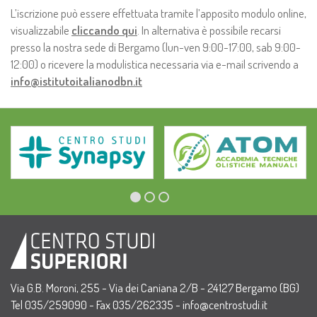
L’iscrizione può essere effettuata tramite l’apposito modulo online,
visualizzabile
cliccando qui
. In alternativa è possibile recarsi
presso la nostra sede di Bergamo (lun-ven 9:00-17:00, sab 9:00-
12:00) o ricevere la modulistica necessaria via e-mail scrivendo a
info@istitutoitalianodbn.it
Via G.B. Moroni, 255 - Via dei Caniana 2/B - 24127 Bergamo (BG)
Tel 035/259090 - Fax 035/262335 -
info@centrostudi.it