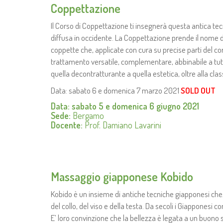
Coppettazione
Il Corso di Coppettazione ti insegnerà questa antica te
diffusa in occidente. La Coppettazione prende il nome da
coppette che, applicate con cura su precise parti del c
trattamento versatile, complementare, abbinabile a tutti
quella decontratturante a quella estetica, oltre alla cla
Data: sabato 6 e domenica 7 marzo 2021
SOLD OUT
Data: sabato 5 e domenica 6 giugno 2021
Sede:
Bergamo
Docente:
Prof. Damiano Lavarini
Massaggio giapponese Kobido
Kobido è un insieme di antiche tecniche giapponesi che
del collo, del viso e della testa. Da secoli i Giapponesi c
E’ loro convinzione che la bellezza è legata a un buono s