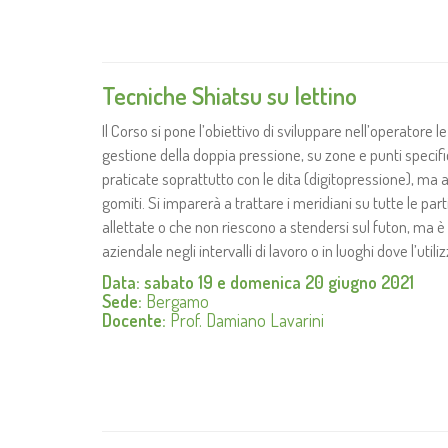
Tecniche Shiatsu su lettino
Il Corso si pone l’obiettivo di sviluppare nell’operatore 
gestione della doppia pressione, su zone e punti specif
praticate soprattutto con le dita (digitopressione), ma a
gomiti. Si imparerà a trattare i meridiani su tutte le pa
allettate o che non riescono a stendersi sul futon, ma 
aziendale negli intervalli di lavoro o in luoghi dove l’utiliz
Data: sabato 19 e domenica 20 giugno 2021
Sede:
Bergamo
Docente:
Prof. Damiano Lavarini