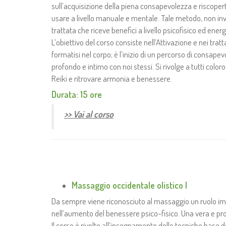
sull’acquisizione della piena consapevolezza e riscope
usare a livello manuale e mentale. Tale metodo, non inv
trattata che riceve benefici a livello psicofisico ed e
L’obiettivo del corso consiste nell’Attivazione e nei tra
formatisi nel corpo; è l’inizio di un percorso di consap
profondo e intimo con noi stessi. Si rivolge a tutti colo
Reiki e ritrovare armonia e benessere.
Durata: 15 ore
>> Vai al corso
Massaggio occidentale
olistico
I
Da sempre viene riconosciuto al massaggio un ruolo im
nell’aumento del benessere psico-fisico. Una vera e prop
Il corso è rivolto all’insegnamento delle tecniche base