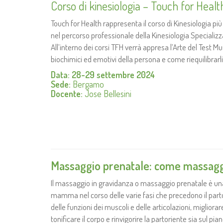
Corso di kinesiologia – Touch for Health
Touch for Health rappresenta il corso di Kinesiologia p
nel percorso professionale della Kinesiologia Specializz
All’interno dei corsi TFH verrà appresa l’Arte del Test Mu
biochimici ed emotivi della persona e come riequilibrarl
Data: 28-29 settembre 2024
Sede:
Bergamo
Docente:
Jose Bellesini
Massaggio prenatale: c
ome massaggi
Il massaggio in gravidanza o massaggio prenatale è una
mamma nel corso delle varie fasi che precedono il parto
delle funzioni dei muscoli e delle articolazioni, migliorare
tonificare il corpo e rinvigorire la partoriente sia sul pi