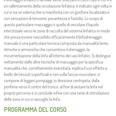
un rallentamento della circolazione linfatica: è indicato ogni volta in
cui vi sia un edema che si manifesta con un gonfiore localizzato e
con sensazioni di tensione, pesantezza e fastidio. Lo scopo di
questo particolare massaggio è quello di veicolare il liquido
interstiziale verso le zone di raccolta del sistema linfatico in modo
che possa essere riassorbito efficacemente.Il linfodrenaggio
manuale è una particolare tecnica composta da manualità lente,
ritmiche e armoniche che consentono il drenaggio, la
movimentazione della linfa all’interno dei vasi linfatici. Si distingue
nettamente dalle altre tecniche di massaggio per la specifica
manualità che, correttamente esercitata, esplica il suo effetto a
livello dei tessuti superficiali e non sulla fascia muscolare; si
compone di leggeri pompaggi, in direzione centripeta, dalla
periferia verso il centro del tronco, al fine di aiutare la linfa nel
proprio percorso e si conclude infine con una serie di stimolazioni
delle zone in cui si raccoglie la linfa.
PROGRAMMA DEL CORSO