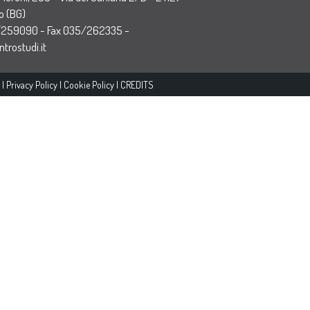
 (BG)
/259090 - Fax 035/262335 -
trostudi.it
 |
Privacy Policy
|
Cookie Policy
|
CREDITS