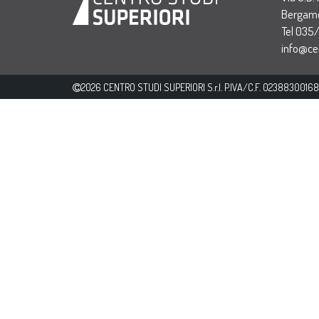
Bergamo
Tel 035
info@cen
2026 CENTRO STUDI SUPERIORI S.r.l. P.IVA/C.F. 02388300168